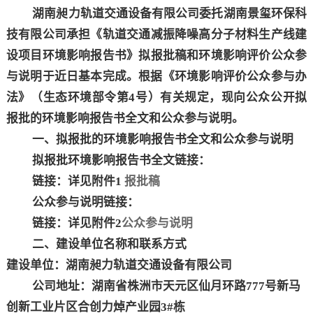
湖南昶力轨道交通设备有限公司
委托湖南景玺环保科
技有限公司承担《
轨道交通减振降噪高分子材料生产线建
设项目
环境影响报告书》拟报批稿和环境影响评价公众参
与说明于近日基本完成。根据《环境影响评价公众参与办
法》（生态环境部令第
4
号）有关规定，现向公众公开拟
报批的环境影响报告书全文和公众参与说明。
一、拟报批的环境影响报告书全文和公众参与说明
拟报批环境影响报告书全文链接：
链接：
详见附件
1
报批稿
公众参与说明链接
：
链接：
详见附件
2
公众参与说明
二、建设单位名称和联系方式
建设单位：
湖南昶力轨道交通设备有限公司
公司地址：
湖南省株洲市天元区仙月环路
777
号新马
创新工业片区合创力焯产业园
3#
栋