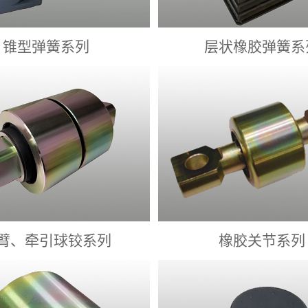
锥型弹簧系列
层状橡胶弹簧系
臂、牵引球铰系列
橡胶关节系列